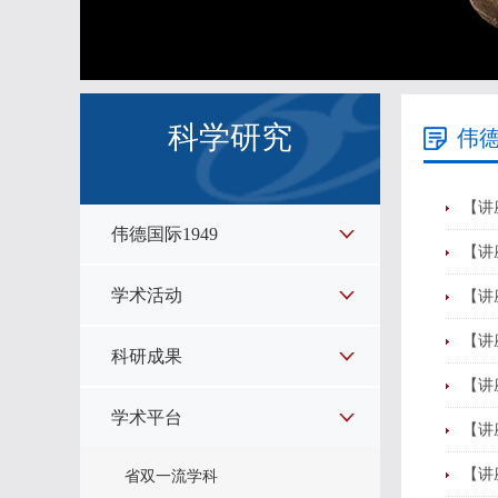
科学研究
伟德
【讲
伟德国际1949
【讲
学术活动
【讲
【讲
科研成果
【讲
学术平台
【讲
【讲
省双一流学科