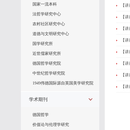
国家一流本科
【讲
法哲学研究中心
【讲座预告
农村社区研究中心
【讲
道德与文明研究中心
【讲座预
国学研究所
【讲
近世儒家研究所
德国哲学研究院
【讲
中世纪哲学研究院
【讲
1949伟德国际源自英国美学研究院
【讲
学术期刊
德国哲学
价值论与伦理学研究