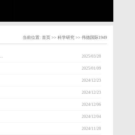
当前位置:
首页
>>
科学研究
>>
伟德国际1949
…
2025/03/28
2025/01/09
2024/12/23
2024/12/23
2024/12/06
2024/12/04
2024/11/28