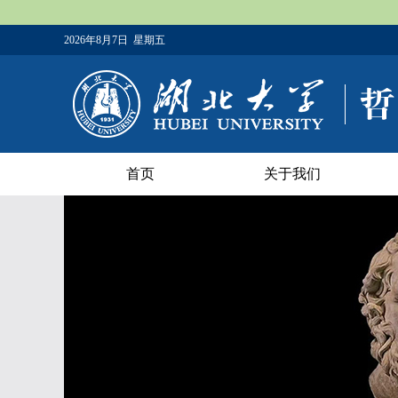
2026年8月7日 星期五
首页
关于我们