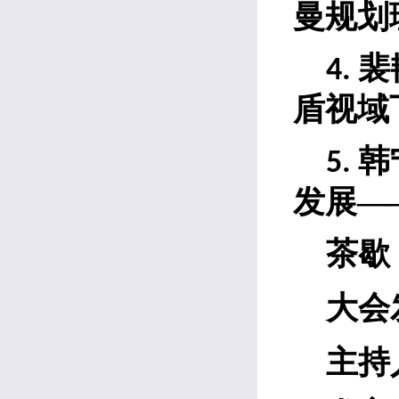
曼规划
裴
4.
盾视域
韩
5
.
发展
—
茶歇
大会
主持