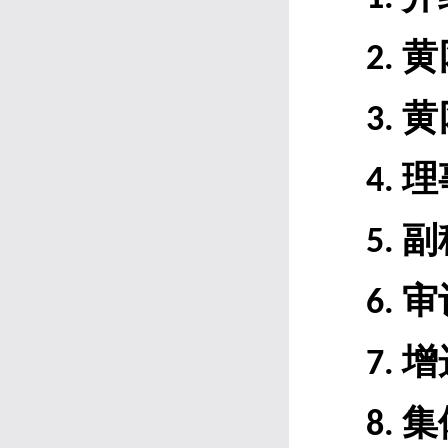
黄
2
.
黄
3
.
理
4
.
副
5
.
审
6
.
增
7
.
集
8
.