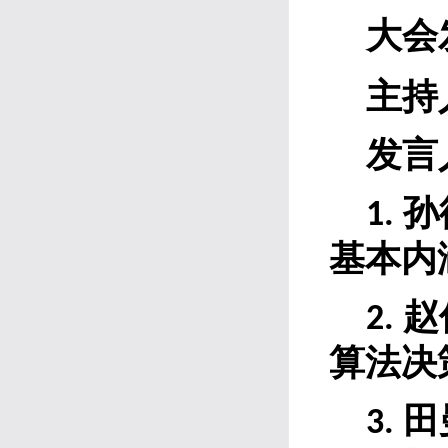
大会
主持
发言
孙
1.
基本内
赵
2.
算法决
田
3
.